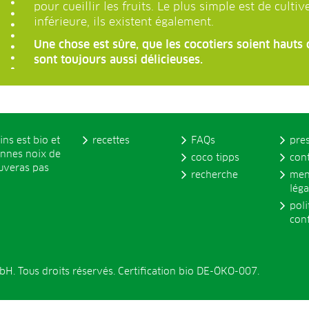
pour cueillir les fruits. Le plus simple est de cultiv
inférieure, ils existent également.
Une chose est sûre, que les cocotiers soient hauts 
sont toujours aussi délicieuses.
ins est bio et
recettes
FAQs
pre
onnes noix de
coco tipps
con
ouveras pas
recherche
men
léga
poli
conf
. Tous droits réservés. Certification bio DE-ÖKO-007.