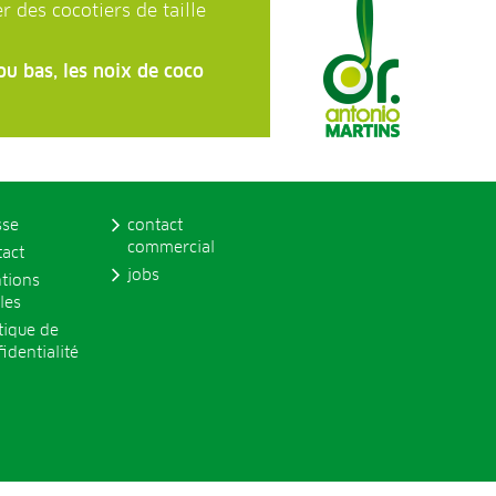
er des cocotiers de taille
ou bas, les noix de coco
sse
contact
commercial
tact
jobs
tions
les
tique de
identialité