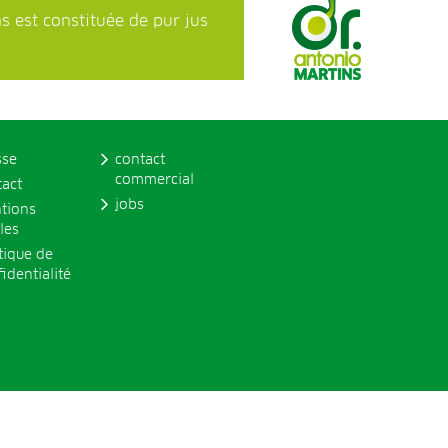
 est constituée de pur jus
sse
contact
commercial
tact
jobs
tions
les
tique de
identialité