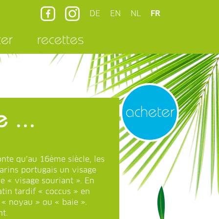
DE
EN
NL
FR
ter
recettes
acheter
 ...
onte qu’au 16ème siècle, les
marins portugais un visage
ie « visage souriant ». En
tin tardif « coccus » en
e « noyau » ou « baie ».
t.