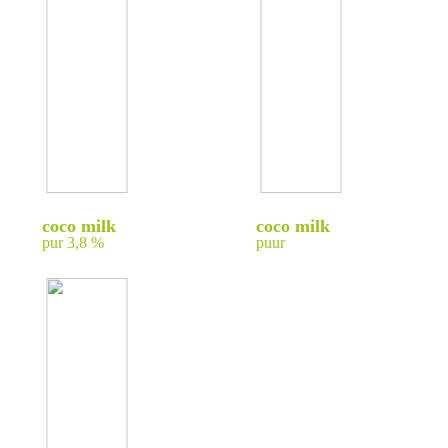
coco milk
coco milk
pur 3,8 %
puur