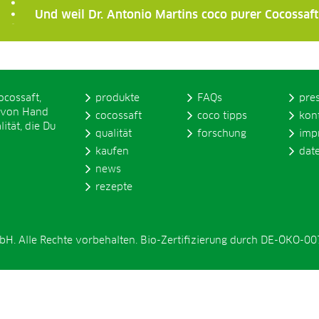
Und weil Dr. Antonio Martins coco purer Cocossaft 
ocossaft,
produkte
FAQs
pre
 von Hand
cocossaft
coco tipps
kon
ität, die Du
qualität
forschung
imp
kaufen
dat
news
rezepte
. Alle Rechte vorbehalten. Bio-Zertifizierung durch DE-ÖKO-00