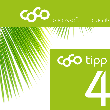
cocossaft
qualit
tipp
4