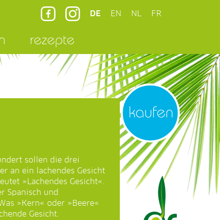
DE
EN
NL
FR
n
rezepte
kaufen
ndert sollen die drei
er an ein lachendes Gesicht
eutet »Lachendes Gesicht«.
er Spanisch und
. Was »Kern« oder »Beere«
achende Gesicht.