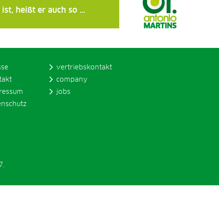
ist, heißt er auch so …
sse
vertriebskontakt
takt
company
ressum
jobs
enschutz
7.