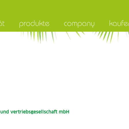
ät
produkte
company
kaufe
und vertriebsgesellschaft mbH