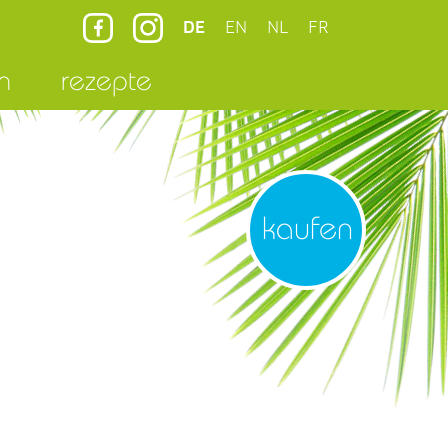
DE
EN
NL
FR
n
rezepte
kaufen