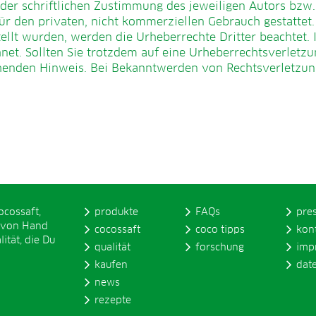
der schriftlichen Zustimmung des jeweiligen Autors bzw.
für den privaten, nicht kommerziellen Gebrauch gestattet. 
tellt wurden, werden die Urheberrechte Dritter beachtet.
chnet. Sollten Sie trotzdem auf eine Urheberrechtsverlet
chenden Hinweis. Bei Bekanntwerden von Rechtsverletzun
ocossaft,
produkte
FAQs
pre
 von Hand
cocossaft
coco tipps
kon
ität, die Du
qualität
forschung
imp
kaufen
dat
news
rezepte