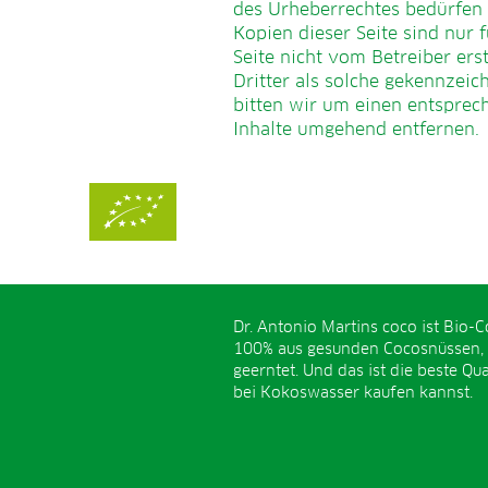
des Urheberrechtes bedürfen 
Kopien dieser Seite sind nur 
Seite nicht vom Betreiber ers
Dritter als solche gekennzei
bitten wir um einen entspre
Inhalte umgehend entfernen.
Dr. Antonio Martins coco ist Bio-C
100% aus gesunden Cocosnüssen,
geerntet. Und das ist die beste Qual
bei Kokoswasser kaufen kannst.