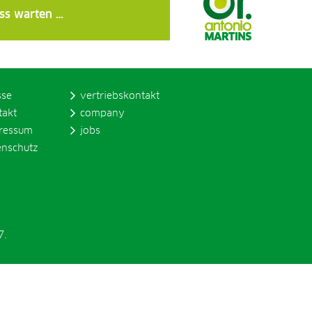
uss warten …
sse
vertriebskontakt
takt
company
ressum
jobs
enschutz
7.