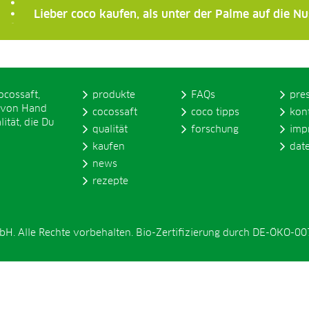
Lieber coco kaufen, als unter der Palme auf die N
ocossaft,
produkte
FAQs
pre
 von Hand
cocossaft
coco tipps
kon
ität, die Du
qualität
forschung
imp
kaufen
dat
news
rezepte
. Alle Rechte vorbehalten. Bio-Zertifizierung durch DE-ÖKO-00