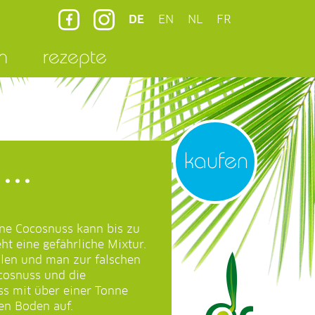
DE
EN
NL
FR
n
rezepte
kaufen
...
ne Cocosnuss kann bis zu
ht eine gefährliche Mixtur.
len und man zur falschen
ocosnuss und die
ss mit über einer Tonne
den Boden auf.