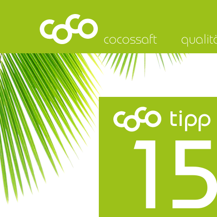
cocossaft
qualit
tipp
15