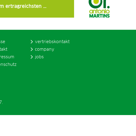
m ertragreichsten …
sse
vertriebskontakt
takt
company
ressum
jobs
enschutz
7.