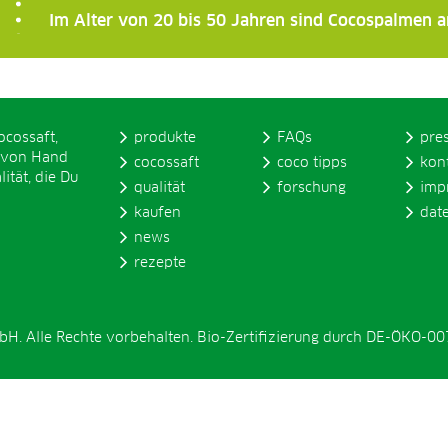
Im Alter von 20 bis 50 Jahren sind Cocospalmen a
ocossaft,
produkte
FAQs
pre
 von Hand
cocossaft
coco tipps
kon
ität, die Du
qualität
forschung
imp
kaufen
dat
news
rezepte
. Alle Rechte vorbehalten. Bio-Zertifizierung durch DE-ÖKO-00