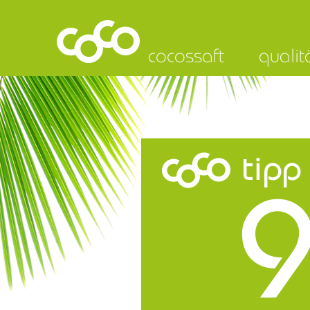
cocossaft
qualit
tipp
9