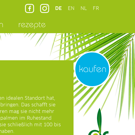
DE
EN
NL
FR
n
rezepte
kaufen
n idealen Standort hat,
bringen. Das schafft sie
hren mag sie nicht mehr
ospalmen im Ruhestand
ie schließlich mit 100 bis
haben.