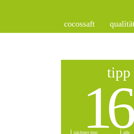
cocossaft
qualitä
tipp
16
nächster tipp
alle