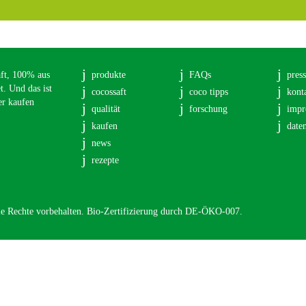
aft, 100% aus
produkte
FAQs
pres
. Und das ist
cocossaft
coco tipps
kont
er kaufen
qualität
forschung
impr
kaufen
date
news
rezepte
e Rechte vorbehalten. Bio-Zertifizierung durch DE-ÖKO-007.