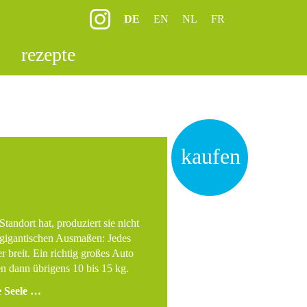
DE
EN
NL
FR
rezepte
kaufen
andort hat, produziert sie nicht
 gigantischen Ausmaßen: Jedes
er
breit. Ein richtig großes Auto
n dann übrigens 10 bis
15 kg
.
e Seele …