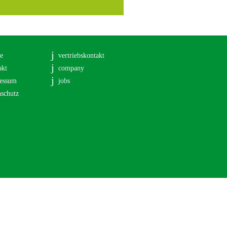
se
vertriebskontakt
akt
company
essum
jobs
nschutz