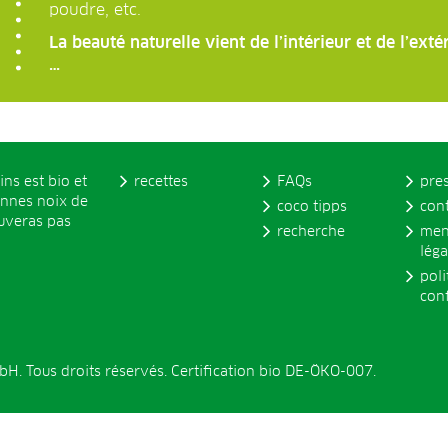
poudre, etc.
La beauté naturelle vient de l’intérieur et de l’ext
…
ins est bio et
recettes
FAQs
pre
onnes noix de
coco tipps
con
ouveras pas
recherche
men
léga
poli
conf
. Tous droits réservés. Certification bio DE-ÖKO-007.