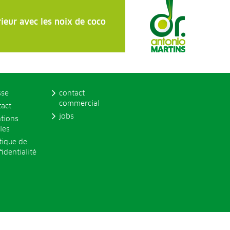
érieur avec les noix de coco
sse
contact
commercial
tact
jobs
tions
les
tique de
identialité