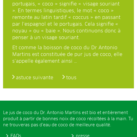
portugais, « coco » signifie « visage souriant
». En termes linguistiques, le mot « coco »
remonte au latin tardif « coccus » en passant
par l’espagnol et le portugais. Cela signifie «
noyau » ou « baie ». Nous continuons donc à
penser à un visage souriant.
Et comme la boisson de coco du Dr Antonio
Martins est constituée de pur jus de coco, elle
s’appelle également ainsi …
astuce suivante
tous
Le jus de coco du Dr. Antonio Martins est bio et entièrement
produit à partir de bonnes noix de coco récoltées à la main. Tu
ne trouveras pas d’eau de coco de meilleure qualité.
FAQs
presse