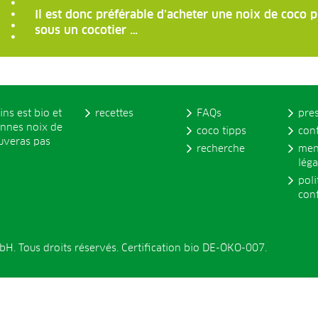
Il est donc préférable d’acheter une noix de coco p
sous un cocotier …
ins est bio et
recettes
FAQs
pre
onnes noix de
coco tipps
con
ouveras pas
recherche
men
léga
poli
conf
. Tous droits réservés. Certification bio DE-ÖKO-007.