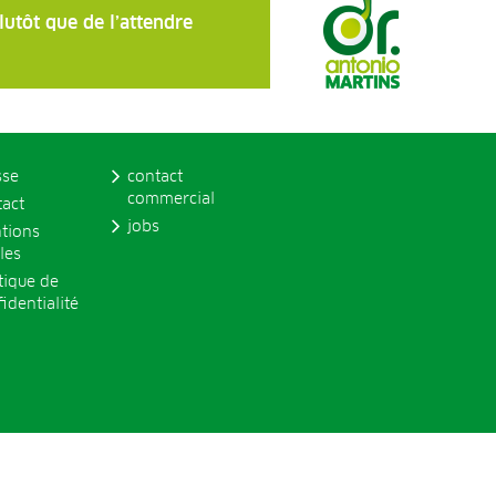
lutôt que de l’attendre
sse
contact
commercial
tact
jobs
tions
les
tique de
identialité