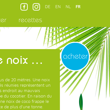
DE
EN
NL
FR
ter
recettes
acheter
e noix …
lus de 20 mètres. Une noix
és réunies représentent un
is endroit au mauvais
 du cocotier. En raison du
 une noix de coco frappe le
ce de plus d’une tonne.