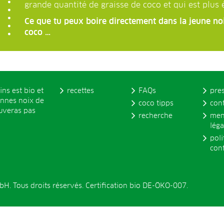
grande quantité de graisse de coco et qui est plus 
Ce que tu peux boire directement dans la jeune noi
coco …
ins est bio et
recettes
FAQs
pre
onnes noix de
coco tipps
con
ouveras pas
recherche
men
léga
poli
conf
. Tous droits réservés. Certification bio DE-ÖKO-007.