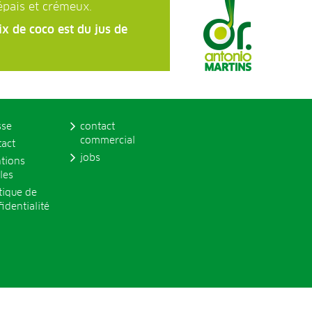
épais et crémeux.
x de coco est du jus de
sse
contact
commercial
tact
jobs
tions
les
tique de
identialité