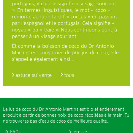
portugais, « coco » signifie « visage souriant
». En termes linguistiques, le mot « coco »
remonte au latin tardif « coccus » en passant
par l’espagnol et le portugais. Cela signifie «
noyau » ou « baie ». Nous continuons donc à
penser à un visage souriant.
Et comme la boisson de coco du Dr Antonio
Martins est constituée de pur jus de coco, elle
s’appelle également ainsi …
astuce suivante
tous
Le jus de coco du Dr. Antonio Martins est bio et entièrement
produit à partir de bonnes noix de coco récoltées à la main. Tu
ne trouveras pas d’eau de coco de meilleure qualité.
FAQs
presse