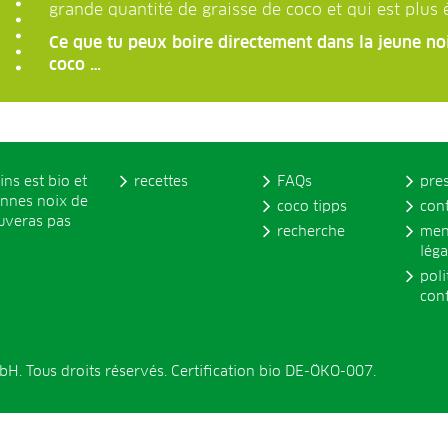
grande quantité de graisse de coco et qui est plus 
Ce que tu peux boire directement dans la jeune noi
coco …
ins est bio et
recettes
FAQs
pre
onnes noix de
coco tipps
con
ouveras pas
recherche
men
léga
poli
conf
. Tous droits réservés. Certification bio DE-ÖKO-007.