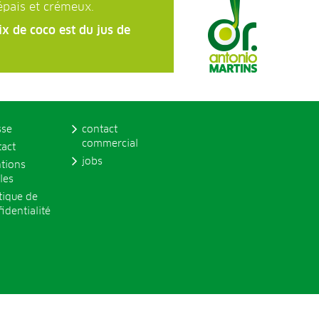
épais et crémeux.
x de coco est du jus de
sse
contact
commercial
tact
jobs
tions
les
tique de
identialité