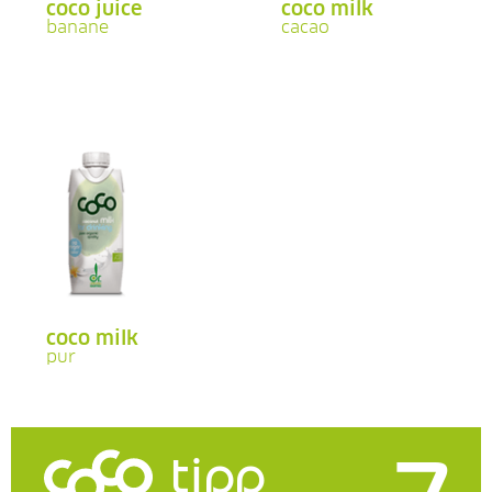
coco juice
coco milk
banane
cacao
coco milk
pur
tipp