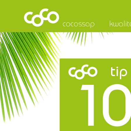
cocossap
kwalit
tip
10