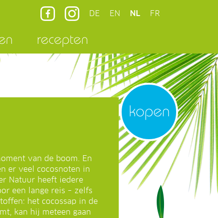
DE
EN
NL
FR
en
recepten
kopen
d moment van de boom. En
n er veel cocosnoten in
r Natuur heeft iedere
r een lange reis – zelfs
toffen: het cocossap in de
mt, kan hij meteen gaan