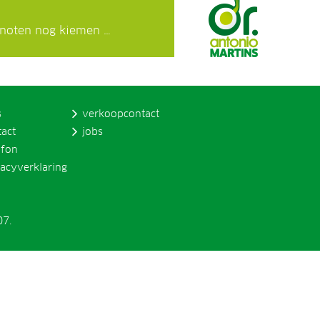
snoten nog kiemen …
s
verkoopcontact
tact
jobs
ofon
vacyverklaring
07.