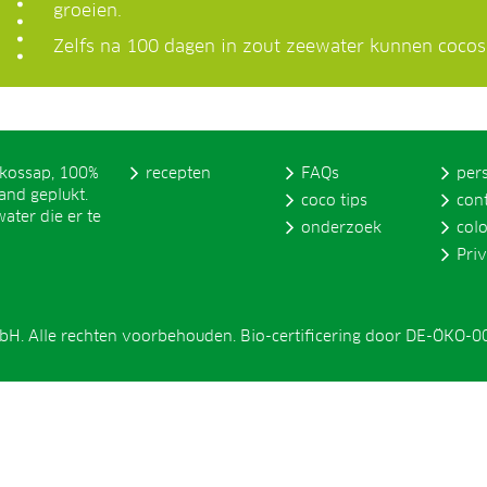
groeien.
Zelfs na 100 dagen in zout zeewater kunnen coco
okossap, 100%
recepten
FAQs
per
and geplukt.
coco tips
con
ater die er te
onderzoek
col
Pri
H. Alle rechten voorbehouden. Bio-certificering door DE-ÖKO-0