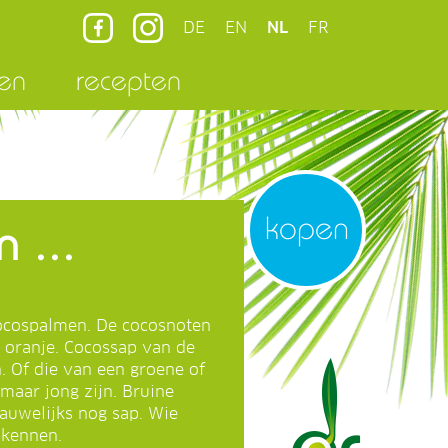
DE
EN
NL
FR
en
recepten
kopen
 ...
cocospalmen. De cocosnoten
e oranje. Cocossap van de
. Of die van een groene of
 maar jong zijn. Bruine
nauwelijks nog sap. Wie
 kennen.