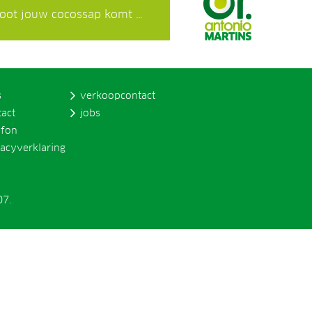
 noot jouw cocossap komt …
s
verkoopcontact
tact
jobs
ofon
vacyverklaring
07.