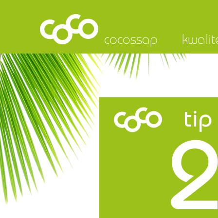
cocossap
kwalit
tip
2