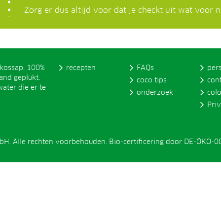
Zorg er dus altijd voor dat je checkt uit wat voor
okossap, 100%
recepten
FAQs
per
and geplukt.
coco tips
con
ater die er te
onderzoek
col
Pri
H. Alle rechten voorbehouden. Bio-certificering door DE-ÖKO-0