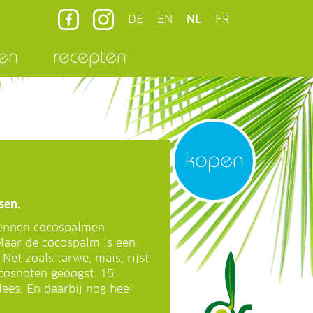
DE
EN
NL
FR
en
recepten
kopen
sen.
kennen cocospalmen
 Maar de cocospalm is een
Net zoals tarwe, mais, rijst
ocosnoten geoogst. 15
ees. En daarbij nog heel