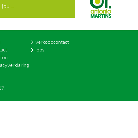
 jou …
s
verkoopcontact
tact
jobs
ofon
vacyverklaring
07.