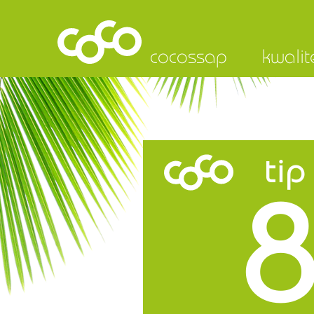
cocossap
kwalit
tip
8