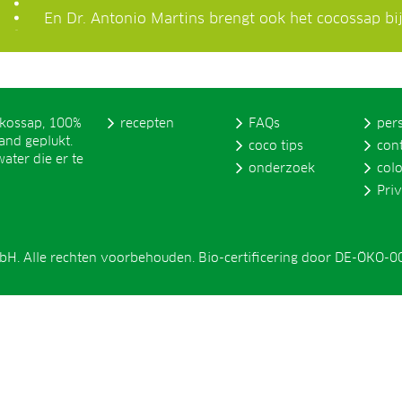
En Dr. Antonio Martins brengt ook het cocossap bij
okossap, 100%
recepten
FAQs
per
and geplukt.
coco tips
con
ater die er te
onderzoek
col
Pri
H. Alle rechten voorbehouden. Bio-certificering door DE-ÖKO-0