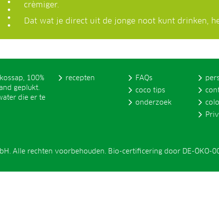
crèmiger.
Dat wat je direct uit de jonge noot kunt drinken, h
okossap, 100%
recepten
FAQs
per
and geplukt.
coco tips
con
ater die er te
onderzoek
col
Pri
H. Alle rechten voorbehouden. Bio-certificering door DE-ÖKO-0