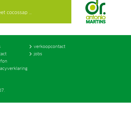
eet cocossap …
s
verkoopcontact
tact
jobs
ofon
vacyverklaring
07.