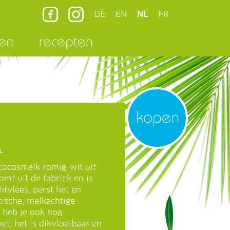
DE
EN
NL
FR
en
recepten
kopen
.
cocosmelk romig-wit uit
mt uit de fabriek en is
vlees, perst het en
ische, melkachtige
n heb je ook nog
t, het is dikvloeibaar en