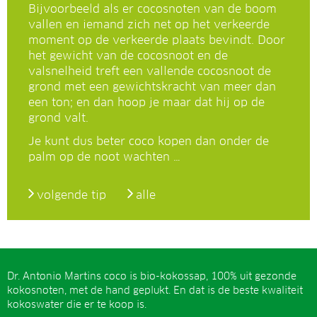
Bijvoorbeeld als er cocosnoten van de boom
vallen en iemand zich net op het verkeerde
moment op de verkeerde plaats bevindt. Door
het gewicht van de cocosnoot en de
valsnelheid treft een vallende cocosnoot de
grond met een gewichtskracht van meer dan
een ton; en dan hoop je maar dat hij op de
grond valt.
Je kunt dus beter coco kopen dan onder de
palm op de noot wachten …
volgende tip
alle
Dr. Antonio Martins coco is bio-kokossap, 100% uit gezonde
kokosnoten, met de hand geplukt. En dat is de beste kwaliteit
kokoswater die er te koop is.