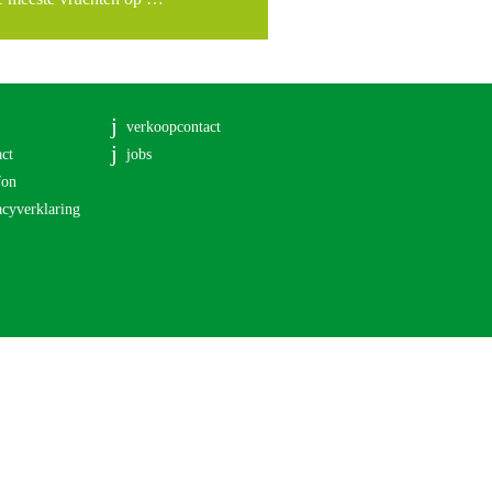
verkoopcontact
act
jobs
fon
acyverklaring