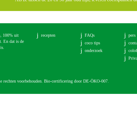
p, 100% uit
recepten
FAQs
pers
. En dat is de
coco tips
cont
is.
onderzoek
colo
Priv
e rechten voorbehouden. Bio-certificering door DE-ÖKO-007.