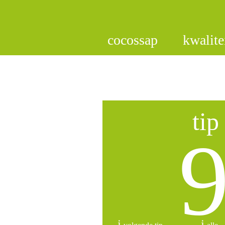
cocossap
kwalite
tip
9