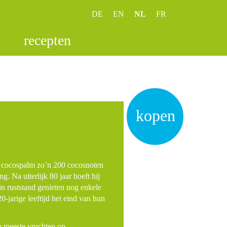
DE
EN
NL
FR
recepten
kopen
een cocospalm zo’n 200 cocosnoten
ng. Na uiterlijk 80 jaar hoeft hij
in ruststand genieten nog enkele
20-jarige leeftijd het eind van hun
de meeste vruchten op …