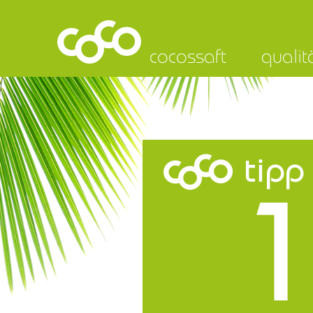
cocossaft
qualit
tipp
1