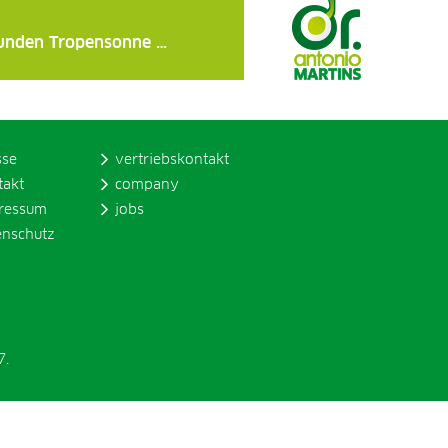
Stunden Tropensonne …
sse
vertriebskontakt
takt
company
ressum
jobs
enschutz
7.