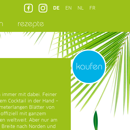
DE
EN
NL
FR
n
rezepte
kaufen
 immer mit dabei. Feiner
em Cocktail in der Hand –
 meterlangen Blätter von
offiziell mit ganzem
n weltweit. Aber nur am
m Breite nach Norden und