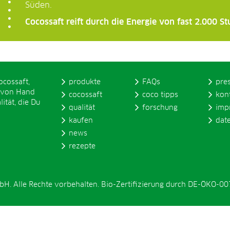
Süden.
Cocossaft reift durch die Energie von fast 2.000 
ocossaft,
produkte
FAQs
pre
 von Hand
cocossaft
coco tipps
kon
ität, die Du
qualität
forschung
imp
kaufen
dat
news
rezepte
. Alle Rechte vorbehalten. Bio-Zertifizierung durch DE-ÖKO-00